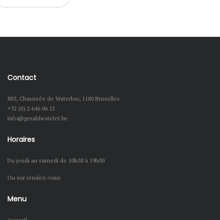
Contact
885, Chaussée de Waterloo, 1180 Bruxelles
+32 (0) 2 646 06 12
info@geraldwatelet.be
Horaires
Du jeudi au samedi de 10h30 à 19h00
Ou sur rendez-vous
Menu
Accueil