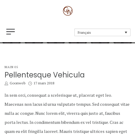
Pellentesque Vehicula
Français
POSTED
MAIN 05
IN
Pellentesque Vehicula
by
Posted
Goonweb
17 mars 2018
on
In sem orci, consequat a scelerisque ut, placerat eget leo.
Maecenas non lacus id urna vulputate tempus. Sed consequat vitae
nulla ac congue. Nunc lorem elit, viverra quis justo at, faucibus
porta lectus. In condimentum bibendum ex vel tristique. Cras ac
quam eu elit fringilla laoreet. Mauris tristique ultrices sapien eget