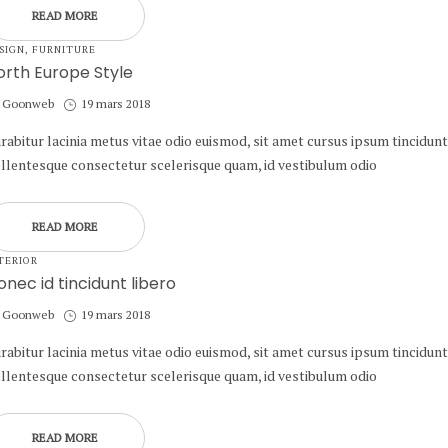
READ MORE
STED
SIGN
FURNITURE
orth Europe Style
by
Posted
Goonweb
19 mars 2018
on
rabitur lacinia metus vitae odio euismod, sit amet cursus ipsum tincidunt
llentesque consectetur scelerisque quam, id vestibulum odio
READ MORE
STED
TERIOR
onec id tincidunt libero
by
Posted
Goonweb
19 mars 2018
on
rabitur lacinia metus vitae odio euismod, sit amet cursus ipsum tincidunt
llentesque consectetur scelerisque quam, id vestibulum odio
READ MORE