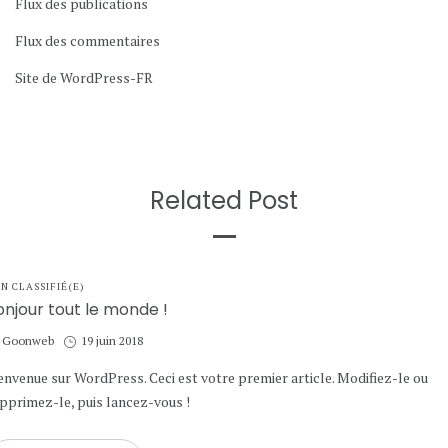
Flux des publications
Flux des commentaires
Site de WordPress-FR
Related Post
STED
N CLASSIFIÉ(E)
onjour tout le monde !
by
Posted
Goonweb
19 juin 2018
on
envenue sur WordPress. Ceci est votre premier article. Modifiez-le ou
pprimez-le, puis lancez-vous !